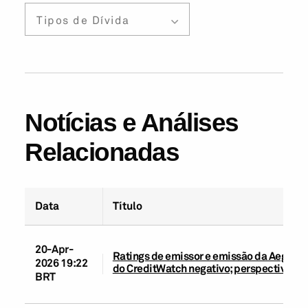
Tipos de Dívida
Notícias e Análises
Relacionadas
Data
Título
20-Apr-
Ratings de emissor e emissão da Aegea e
2026 19:22
do CreditWatch negativo; perspectiva ne
BRT