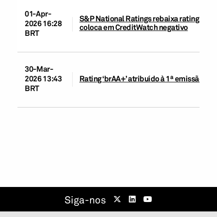
01-Apr-
S&P National Ratings rebaixa ratings de 
2026 16:28
coloca em CreditWatch negativo
BRT
30-Mar-
2026 13:43
Rating ‘brAA+’ atribuído à 1ª emissão de
BRT
Siga-nos