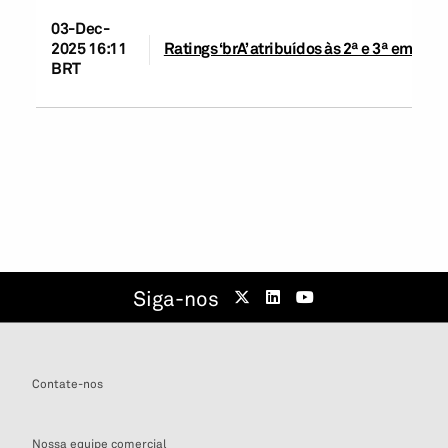
03-Dec-
2025 16:11
Ratings ‘brA’ atribuídos às 2ª e 3ª emiss
BRT
Siga-nos
Contate-nos
Nossa equipe comercial