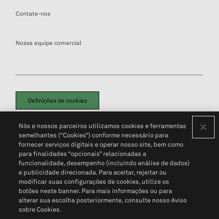
Contate-nos
Nossa equipe comercial
Definições de cookies
Disclaimers Legais
Termos de Uso
Aviso de Cookies
Nós e nossos parceiros utilizamos cookies e ferramentas
Política de Privacidade
Portal de privacidade do cliente (em inglês)
semelhantes (“Cookies”) conforme necessário para
Não Venda Minhas Informações Pessoais
© 2026 S&P Global
fornecer serviços digitais e operar nosso site, bem como
para finalidades “opcionais” relacionadas a
funcionalidade, desempenho (incluindo análise de dados)
e publicidade direcionada. Para aceitar, rejeitar ou
modificar suas configurações de cookies, utilize os
botões neste banner. Para mais informações ou para
alterar sua escolha posteriormente, consulte nosso Aviso
sobre Cookies.