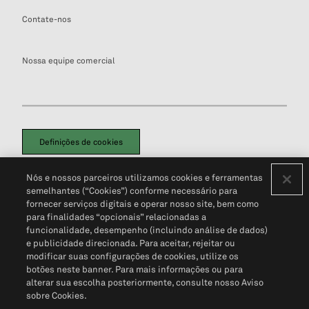
Contate-nos
Nossa equipe comercial
Definições de cookies
Disclaimers Legais
Termos de Uso
Aviso de Cookies
Nós e nossos parceiros utilizamos cookies e ferramentas
Política de Privacidade
Portal de privacidade do cliente (em inglês)
semelhantes (“Cookies”) conforme necessário para
Não Venda Minhas Informações Pessoais
© 2026 S&P Global
fornecer serviços digitais e operar nosso site, bem como
para finalidades “opcionais” relacionadas a
funcionalidade, desempenho (incluindo análise de dados)
e publicidade direcionada. Para aceitar, rejeitar ou
modificar suas configurações de cookies, utilize os
botões neste banner. Para mais informações ou para
alterar sua escolha posteriormente, consulte nosso Aviso
sobre Cookies.