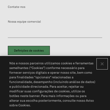
Contate-nos
Nossa equipe comercial
Definições de cookies
Disclaimers Legais
Termos de Uso
Aviso de Cookies
Nós e nossos parceiros utilizamos cookies e ferramentas
Política de Privacidade
Portal de privacidade do cliente (em inglês)
semelhantes (“Cookies”) conforme necessário para
Não Venda Minhas Informações Pessoais
© 2026 S&P Global
fornecer serviços digitais e operar nosso site, bem como
para finalidades “opcionais” relacionadas a
funcionalidade, desempenho (incluindo análise de dados)
e publicidade direcionada. Para aceitar, rejeitar ou
modificar suas configurações de cookies, utilize os
botões neste banner. Para mais informações ou para
alterar sua escolha posteriormente, consulte nosso Aviso
sobre Cookies.