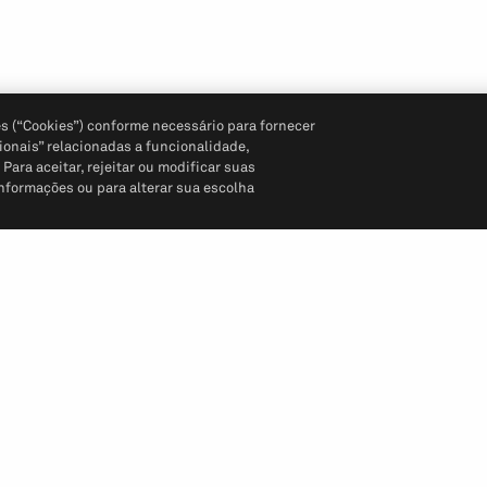
s (“Cookies”) conforme necessário para fornecer
ionais” relacionadas a funcionalidade,
ara aceitar, rejeitar ou modificar suas
informações ou para alterar sua escolha
Siga-nos