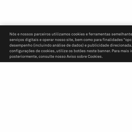
Nós e nossos parceiros utilizamos cookies e ferramentas semelhante
serviços digitais e operar nosso site, bem como para finalidades “opc
desempenho (incluindo análise de dados) e publicidade direcionada. P
configurações de cookies, utilize os botões neste banner. Para mais 
posteriormente, consulte nosso Aviso sobre Cookies.