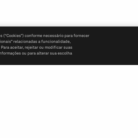
s (“Cookies”) conforme necessário para fornecer
ionais” relacionadas a funcionalidade,
ara aceitar, rejeitar ou modificar suas
informações ou para alterar sua escolha
Siga-nos