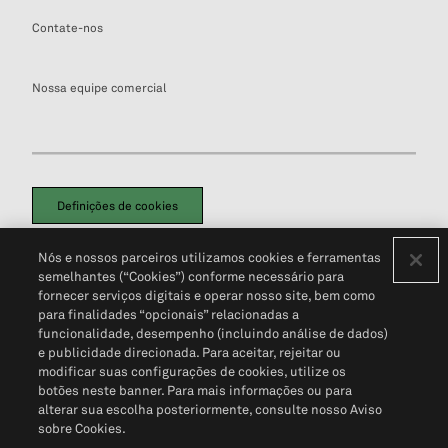
Contate-nos
Nossa equipe comercial
Definições de cookies
Disclaimers Legais
Termos de Uso
Aviso de Cookies
Nós e nossos parceiros utilizamos cookies e ferramentas
Política de Privacidade
Portal de privacidade do cliente (em inglês)
semelhantes (“Cookies”) conforme necessário para
Não Venda Minhas Informações Pessoais
© 2026 S&P Global
fornecer serviços digitais e operar nosso site, bem como
para finalidades “opcionais” relacionadas a
funcionalidade, desempenho (incluindo análise de dados)
e publicidade direcionada. Para aceitar, rejeitar ou
modificar suas configurações de cookies, utilize os
botões neste banner. Para mais informações ou para
alterar sua escolha posteriormente, consulte nosso Aviso
sobre Cookies.