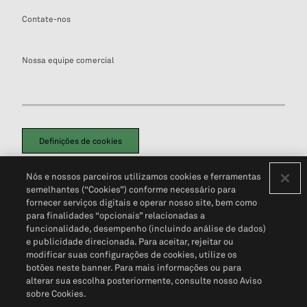
Contate-nos
Nossa equipe comercial
Definições de cookies
Disclaimers Legais
Termos de Uso
Aviso de Cookies
Nós e nossos parceiros utilizamos cookies e ferramentas
Política de Privacidade
Portal de privacidade do cliente (em inglês)
semelhantes (“Cookies”) conforme necessário para
Não Venda Minhas Informações Pessoais
© 2026 S&P Global
fornecer serviços digitais e operar nosso site, bem como
para finalidades “opcionais” relacionadas a
funcionalidade, desempenho (incluindo análise de dados)
e publicidade direcionada. Para aceitar, rejeitar ou
modificar suas configurações de cookies, utilize os
botões neste banner. Para mais informações ou para
alterar sua escolha posteriormente, consulte nosso Aviso
sobre Cookies.