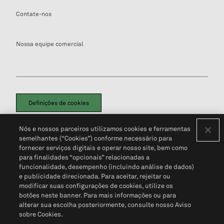
Contate-nos
Nossa equipe comercial
Definições de cookies
Disclaimers Legais
Termos de Uso
Aviso de Cookies
Nós e nossos parceiros utilizamos cookies e ferramentas
Política de Privacidade
Portal de privacidade do cliente (em inglês)
semelhantes (“Cookies”) conforme necessário para
Não Venda Minhas Informações Pessoais
© 2026 S&P Global
fornecer serviços digitais e operar nosso site, bem como
para finalidades “opcionais” relacionadas a
funcionalidade, desempenho (incluindo análise de dados)
e publicidade direcionada. Para aceitar, rejeitar ou
modificar suas configurações de cookies, utilize os
botões neste banner. Para mais informações ou para
alterar sua escolha posteriormente, consulte nosso Aviso
sobre Cookies.