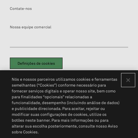
Contate-nos
Nossa equipe comercial
Definições de cookies
Disclaimers Legais
Termos de Uso
Aviso de Cookies
Nós e nossos parceiros utilizamos cookies e ferramentas
Política de Privacidade
Portal de privacidade do cliente (em inglês)
semelhantes (“Cookies”) conforme necessário para
Não Venda Minhas Informações Pessoais
© 2026 S&P Global
fornecer serviços digitais e operar nosso site, bem como
para finalidades “opcionais” relacionadas a
funcionalidade, desempenho (incluindo análise de dados)
e publicidade direcionada. Para aceitar, rejeitar ou
modificar suas configurações de cookies, utilize os
botões neste banner. Para mais informações ou para
alterar sua escolha posteriormente, consulte nosso Aviso
sobre Cookies.