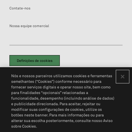
Contate-nos
Nossa equipe comercial
Definições de cookies
Disclaimers Legais
Termos de Uso
Aviso de Cookies
Nós e nossos parceiros utilizamos cookies e ferramentas
Política de Privacidade
Portal de privacidade do cliente (em inglês)
semelhantes (“Cookies”) conforme necessário para
Não Venda Minhas Informações Pessoais
© 2026 S&P Global
fornecer serviços digitais e operar nosso site, bem como
para finalidades “opcionais” relacionadas a
funcionalidade, desempenho (incluindo análise de dados)
e publicidade direcionada. Para aceitar, rejeitar ou
modificar suas configurações de cookies, utilize os
botões neste banner. Para mais informações ou para
alterar sua escolha posteriormente, consulte nosso Aviso
sobre Cookies.