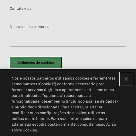
Contate-nos
Nossa equipe comercial
Definições de cookies
Disclaimers Legais
Termos de Uso
Aviso de Cookies
Nós e nossos parceiros utilizamos cookies e ferramentas
Política de Privacidade
Portal de privacidade do cliente (em inglês)
semelhantes (“Cookies”) conforme necessário para
Não Venda Minhas Informações Pessoais
© 2026 S&P Global
fornecer serviços digitais e operar nosso site, bem como
para finalidades “opcionais” relacionadas a
funcionalidade, desempenho (incluindo análise de dados)
e publicidade direcionada. Para aceitar, rejeitar ou
modificar suas configurações de cookies, utilize os
botões neste banner. Para mais informações ou para
alterar sua escolha posteriormente, consulte nosso Aviso
sobre Cookies.