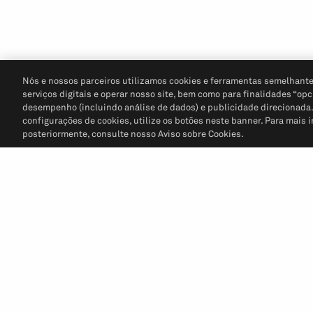
Nós e nossos parceiros utilizamos cookies e ferramentas semelhante
serviços digitais e operar nosso site, bem como para finalidades “opc
desempenho (incluindo análise de dados) e publicidade direcionada. P
configurações de cookies, utilize os botões neste banner. Para mais 
posteriormente, consulte nosso Aviso sobre Cookies.