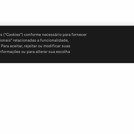
s (“Cookies”) conforme necessário para fornecer
ionais” relacionadas a funcionalidade,
ara aceitar, rejeitar ou modificar suas
informações ou para alterar sua escolha
Siga-nos