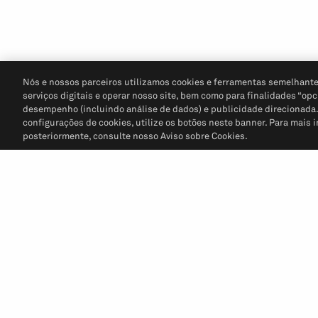
Nós e nossos parceiros utilizamos cookies e ferramentas semelhante
serviços digitais e operar nosso site, bem como para finalidades “opc
desempenho (incluindo análise de dados) e publicidade direcionada. P
configurações de cookies, utilize os botões neste banner. Para mais 
posteriormente, consulte nosso Aviso sobre Cookies.