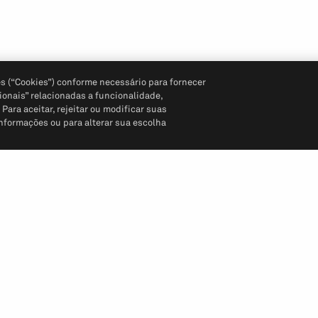
s (“Cookies”) conforme necessário para fornecer
ionais” relacionadas a funcionalidade,
ara aceitar, rejeitar ou modificar suas
informações ou para alterar sua escolha
Siga-nos