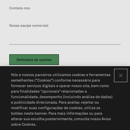
Contate-nos
Nossa equipe comercial
Definições de cookies
Disclaimers Legais
Termos de Uso
Aviso de Cookies
Nós e nossos parceiros utilizamos cookies e ferramentas
Política de Privacidade
Portal de privacidade do cliente (em inglês)
semelhantes (“Cookies”) conforme necessário para
Não Venda Minhas Informações Pessoais
© 2026 S&P Global
fornecer serviços digitais e operar nosso site, bem como
para finalidades “opcionais” relacionadas a
funcionalidade, desempenho (incluindo análise de dados)
e publicidade direcionada. Para aceitar, rejeitar ou
modificar suas configurações de cookies, utilize os
botões neste banner. Para mais informações ou para
alterar sua escolha posteriormente, consulte nosso Aviso
sobre Cookies.