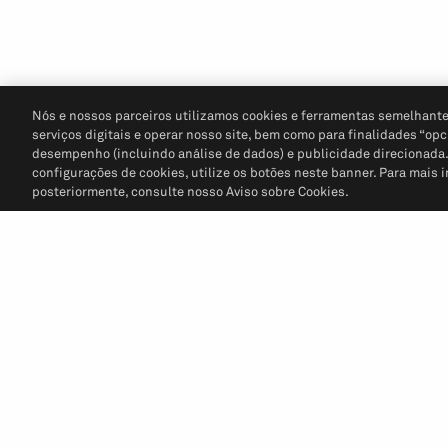
Nós e nossos parceiros utilizamos cookies e ferramentas semelhante
serviços digitais e operar nosso site, bem como para finalidades “opc
desempenho (incluindo análise de dados) e publicidade direcionada. P
configurações de cookies, utilize os botões neste banner. Para mais 
posteriormente, consulte nosso Aviso sobre Cookies.