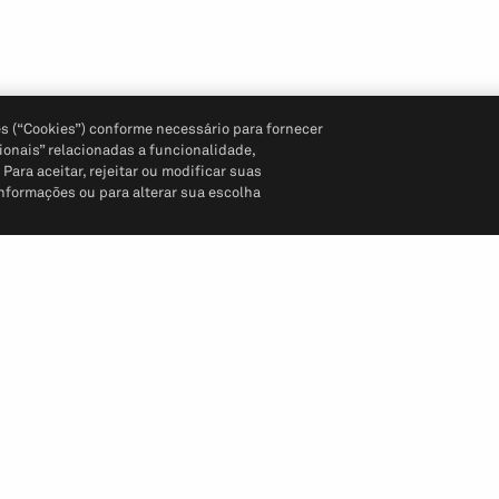
s (“Cookies”) conforme necessário para fornecer
ionais” relacionadas a funcionalidade,
ara aceitar, rejeitar ou modificar suas
informações ou para alterar sua escolha
Siga-nos