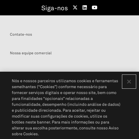
Siga-nos
Contate-nos
Nossa equipe comercial
Nós e nossos parceiros utilizamos cookies e ferramentas
semelhantes (“Cookies”) conforme necessário para
Definições de cookies
fornecer serviços digitais e operar nosso site, bem como
para finalidades “opcionais” relacionadas a
Disclaimers Legais
Termos de Uso
Aviso de Cookies
funcionalidade, desempenho (incluindo análise de dados)
Política de Privacidade
Portal de privacidade do cliente (em inglês)
e publicidade direcionada. Para aceitar, rejeitar ou
Não Venda Minhas Informações Pessoais
© 2026 S&P Global
modificar suas configurações de cookies, utilize os
botões neste banner. Para mais informações ou para
alterar sua escolha posteriormente, consulte nosso Aviso
sobre Cookies.