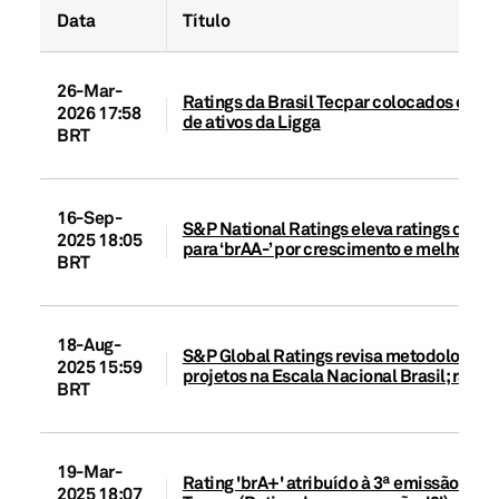
Data
Título
26-Mar-
Ratings da Brasil Tecpar colocados em 
2026 17:58
de ativos da Ligga
BRT
16-Sep-
S&P National Ratings eleva ratings da Bra
2025 18:05
para ‘brAA-’ por crescimento e melhora o
BRT
18-Aug-
S&P Global Ratings revisa metodologias d
2025 15:59
projetos na Escala Nacional Brasil; rati
BRT
19-Mar-
Rating 'brA+' atribuído à 3ª emissão de 
2025 18:07