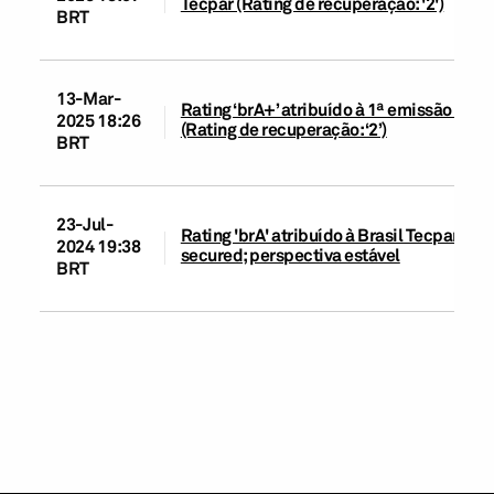
Tecpar (Rating de recuperação: '2')
BRT
13-Mar-
Rating ‘brA+’ atribuído à 1ª emissão de d
2025 18:26
(Rating de recuperação: ‘2’)
BRT
23-Jul-
Rating 'brA' atribuído à Brasil Tecpar e '
2024 19:38
secured; perspectiva estável
BRT