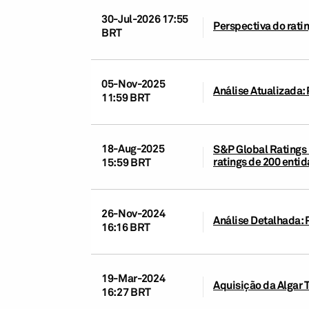
30-Jul-2026 17:55
Perspectiva do ratin
BRT
05-Nov-2025
Análise Atualizada: 
11:59 BRT
18-Aug-2025
S&P Global Ratings 
ratings de 200 ent
15:59 BRT
26-Nov-2024
Análise Detalhada: P
16:16 BRT
19-Mar-2024
Aquisição da Algar T
16:27 BRT