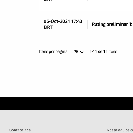
05-Oct-2021 17:43
Rating preliminar 'b
BRT
Itens por página
1
-
11
de
11
itens
25
Contate-nos
Nossa equipe c