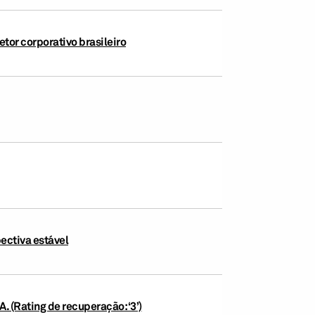
tor corporativo brasileiro
pectiva estável
. (Rating de recuperação: ‘3’)