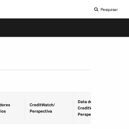
Pesquisar
Data do
­dores
CreditWatch/
CreditWatch/
ios
Perspectiva
Perspectiva