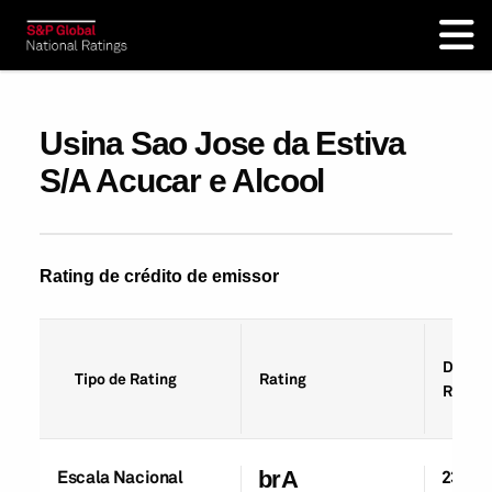
Usina Sao Jose da Estiva
S/A Acucar e Alcool
Rating de crédito de emissor
Data d
Tipo de Rating
Rating
Rating
Escala Nacional
brA
23-De