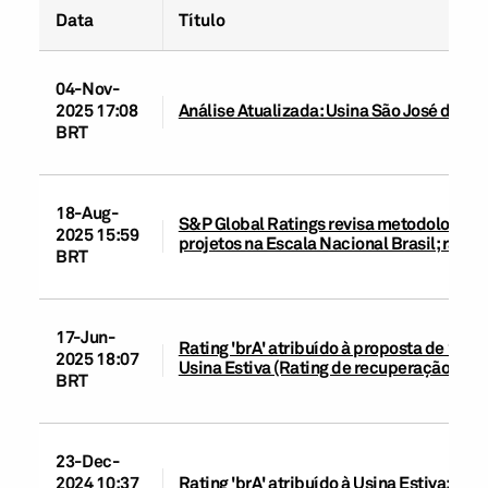
Data
Título
04-Nov-
2025 17:08
Análise Atualizada: Usina São José da Est
BRT
18-Aug-
S&P Global Ratings revisa metodologias d
2025 15:59
projetos na Escala Nacional Brasil; rati
BRT
17-Jun-
Rating 'brA' atribuído à proposta de 1ª 
2025 18:07
Usina Estiva (Rating de recuperação: '3')
BRT
23-Dec-
2024 10:37
Rating 'brA' atribuído à Usina Estiva; per