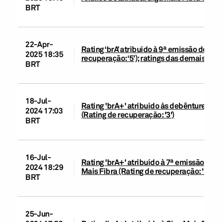
BRT
22-Apr-
Rating ‘brA’ atribuído à 9ª emissão de de
2025 18:35
recuperação: ‘5’); ratings das demais emi
BRT
18-Jul-
Rating 'brA+' atribuído às debêntures se
2024 17:03
(Rating de recuperação: '3')
BRT
16-Jul-
Rating 'brA+' atribuído à 7ª emissão de 
2024 18:29
Mais Fibra (Rating de recuperação: '3')
BRT
25-Jun-