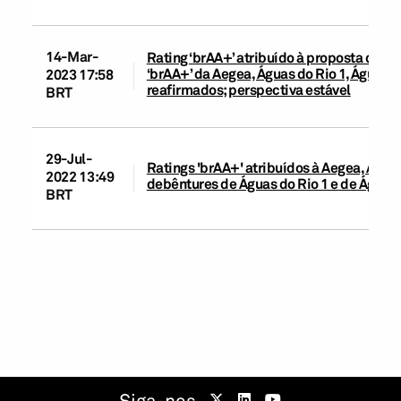
14-Mar-
Rating ‘brAA+’ atribuído à proposta de 1
‘brAA+’ da Aegea, Águas do Rio 1, Águas 
2023 17:58
reafirmados; perspectiva estável
BRT
29-Jul-
Ratings 'brAA+' atribuídos à Aegea, Águas
2022 13:49
debêntures de Águas do Rio 1 e de Águas 
BRT
Siga-nos