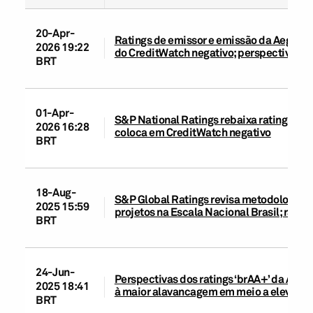
20-Apr-
Ratings de emissor e emissão da Aegea e
2026 19:22
do CreditWatch negativo; perspectiva ne
BRT
01-Apr-
S&P National Ratings rebaixa ratings de 
2026 16:28
coloca em CreditWatch negativo
BRT
18-Aug-
S&P Global Ratings revisa metodologias d
2025 15:59
projetos na Escala Nacional Brasil; rati
BRT
24-Jun-
Perspectivas dos ratings ‘brAA+’ da Aege
2025 18:41
à maior alavancagem em meio a elevadas 
BRT