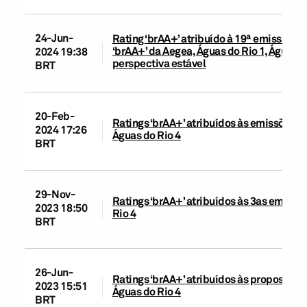
24-Jun-
Rating ‘brAA+’ atribuído à 19ª emissão d
‘brAA+’ da Aegea, Águas do Rio 1, Águas 
2024 19:38
perspectiva estável
BRT
20-Feb-
Ratings ‘brAA+’ atribuídos às emissões d
2024 17:26
Águas do Rio 4
BRT
29-Nov-
Ratings ‘brAA+’ atribuídos às 3as emissõ
2023 18:50
Rio 4
BRT
26-Jun-
Ratings ‘brAA+’ atribuídos às propostas 
2023 15:51
Águas do Rio 4
BRT