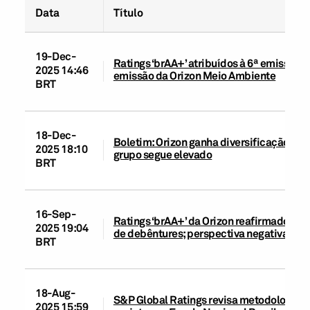
Data
Título
19-Dec-
Ratings ‘brAA+’ atribuídos à 6ª emissão d
2025 14:46
emissão da Orizon Meio Ambiente
BRT
18-Dec-
Boletim: Orizon ganha diversificação e e
2025 18:10
grupo segue elevado
BRT
16-Sep-
Ratings ‘brAA+’ da Orizon reafirmados; ra
2025 19:04
de debêntures; perspectiva negativa
BRT
18-Aug-
S&P Global Ratings revisa metodologias d
2025 15:59