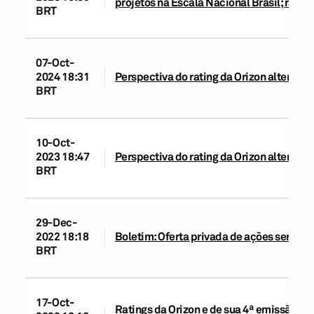
projetos na Escala Nacional Brasil; rati
BRT
07-Oct-
2024 18:31
Perspectiva do rating da Orizon alterada 
BRT
10-Oct-
2023 18:47
Perspectiva do rating da Orizon alterada 
BRT
29-Dec-
2022 18:18
Boletim: Oferta privada de ações será neu
BRT
17-Oct-
Ratings da Orizon e de sua 4ª emissão de