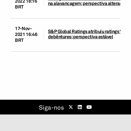
2022 18:16
na alavancagem; perspectiva alterada pa
BRT
17-Nov-
S&P Global Ratings atribuiu ratings ‘brAA’
2021 16:46
debêntures; perspectiva estável
BRT
Siga-nos