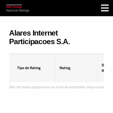
Alares Internet
Participacoes S.A.
Data d
Tipo de Rating
Rating
Rating
Não há dados disponíveis no nível de entidades. Veja os tipos de 