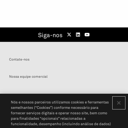
Siga-nos
Contate-nos
Nossa equipe comercial
Nós e nossos parceiros utilizamos cookies e ferramentas
semelhantes (“Cookies”) conforme necessário para
Definições de cookies
fornecer serviços digitais e operar nosso site, bem como
para finalidades “opcionais” relacionadas a
Disclaimers Legais
Termos de Uso
Aviso de Cookies
funcionalidade, desempenho (incluindo análise de dados)
Política de Privacidade
Portal de privacidade do cliente (em inglês)