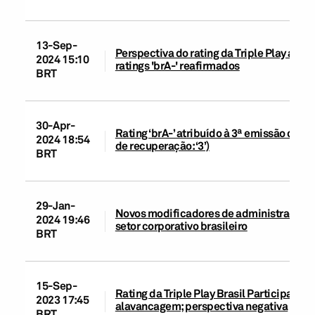
13-Sep-
Perspectiva do rating da Triple Play alt
2024 15:10
ratings 'brA-' reafirmados
BRT
30-Apr-
Rating ‘brA-’ atribuído à 3ª emissão de d
2024 18:54
de recuperação: ‘3’)
BRT
29-Jan-
Novos modificadores de administração e 
2024 19:46
setor corporativo brasileiro
BRT
15-Sep-
Rating da Triple Play Brasil Participações
2023 17:45
alavancagem; perspectiva negativa
BRT