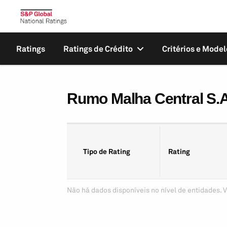
Ratings
Ratings de Crédito
Critérios e Model
Rumo Malha Central S.A
Tipo de Rating
Rating
Não há dados disponíveis no nível de entidades. V