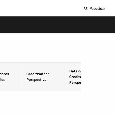
Pesquisar
Data do
­dores
CreditWatch/
CreditWatch/
ios
Perspectiva
Perspectiva