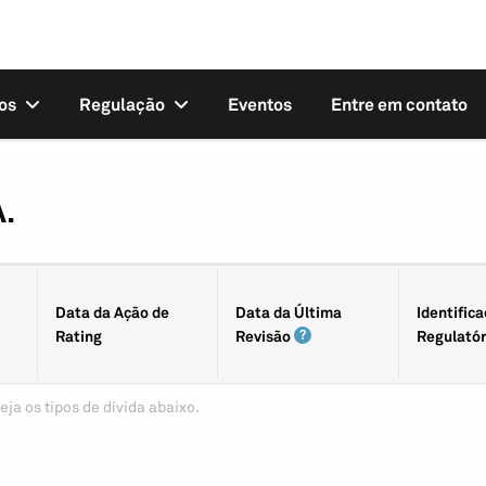
os
Regulação
Eventos
Entre em contato
.
Data da Ação de
Data da Última
Identifica
Rating
Revisão
Regulatór
eja os tipos de dívida abaixo.