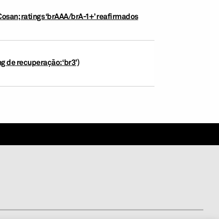
Cosan; ratings ‘brAAA/brA-1+’ reafirmados
g de recuperação: ‘br3’)