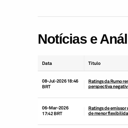
Notícias e Aná
Data
Título
08-Jul-2026 18:46
Ratings da Rumo rem
perspectiva negativ
BRT
06-Mar-2026
Ratings de emissor 
de menor flexibilid
17:42 BRT