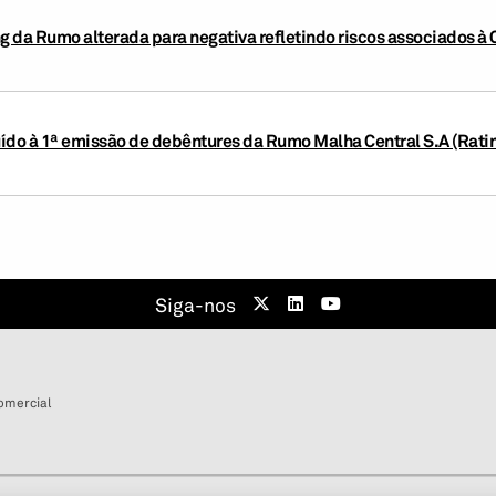
ng da Rumo alterada para negativa refletindo riscos associados à 
uído à 1ª emissão de debêntures da Rumo Malha Central S.A (Ratin
Siga-nos
omercial