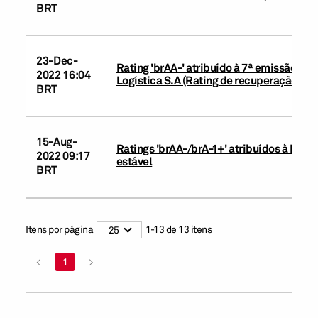
BRT
23-Dec-
Rating 'brAA-' atribuído à 7ª emissão de 
2022 16:04
Logística S.A (Rating de recuperação: '3')
BRT
15-Aug-
Ratings 'brAA-/brA-1+' atribuídos à Mills
2022 09:17
estável
BRT
Itens por página
1
-
13
de
13
itens
25
<
1
>