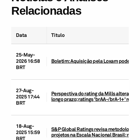
Relacionadas
Data
Título
25-May-
2026 16:58
Boletim: Aquisição pela Loxam pode melh
BRT
27-Aug-
Perspectiva do rating da Mills alterada p
2025 17:44
longo prazo; ratings 'brAA-/brA-1+' reafi
BRT
18-Aug-
S&P Global Ratings revisa metodologias d
2025 15:59
projetos na Escala Nacional Brasil; rati
BRT