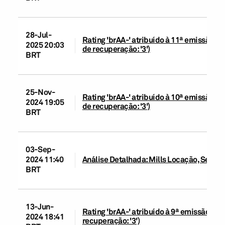
28-Jul-
Rating 'brAA-' atribuído à 11ª emissão d
2025 20:03
de recuperação: '3')
BRT
25-Nov-
Rating 'brAA-' atribuído à 10ª emissão d
2024 19:05
de recuperação: '3')
BRT
03-Sep-
2024 11:40
Análise Detalhada: Mills Locação, Serviço
BRT
13-Jun-
Rating 'brAA-' atribuído à 9ª emissão de 
2024 18:41
recuperação: '3')