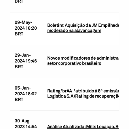
BRT
09-May-
Boletim: Aquisição da JM Empilhadeiras 
2024 18:20
moderado na alavancagem
BRT
29-Jan-
Novos modificadores de administração e 
2024 19:46
setor corporativo brasileiro
BRT
05-Jan-
Rating 'brAA-' atribuído à 8ª emissão de 
2024 18:02
Logística S.A (Rating de recuperação: '3')
BRT
30-Aug-
2023 14:54
Análise Atualizada: Mills Locação, Serviço