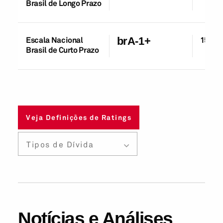
Brasil de Longo Prazo
Escala Nacional
brA-1+
15-Ag
Brasil de Curto Prazo
Veja Definições de Ratings
Tipos de Dívida
Notícias e Análises