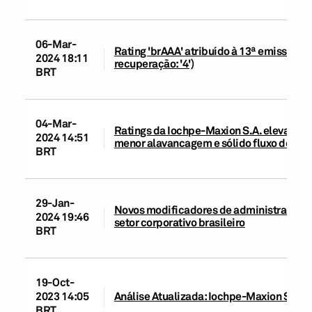
06-Mar-
Rating 'brAAA' atribuído à 13ª emissão d
2024 18:11
recuperação: '4')
BRT
04-Mar-
Ratings da Iochpe-Maxion S.A. elevados pa
2024 14:51
menor alavancagem e sólido fluxo de caixa
BRT
29-Jan-
Novos modificadores de administração e 
2024 19:46
setor corporativo brasileiro
BRT
19-Oct-
2023 14:05
Análise Atualizada: Iochpe-Maxion S.A., 
BRT