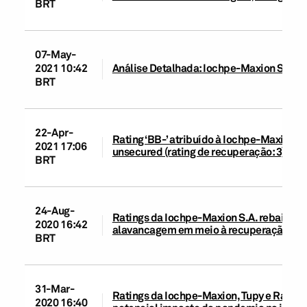
BRT
07-May-
2021 10:42
Análise Detalhada: Iochpe-Maxion S.A., 2
BRT
22-Apr-
Rating ‘BB-’ atribuído à Iochpe-Maxion S.
2021 17:06
unsecured (rating de recuperação: 3); pe
BRT
24-Aug-
Ratings da Iochpe-Maxion S.A. rebaixados
2020 16:42
alavancagem em meio à recuperação do s
BRT
31-Mar-
Ratings da Iochpe-Maxion, Tupy e Rando
2020 16:40