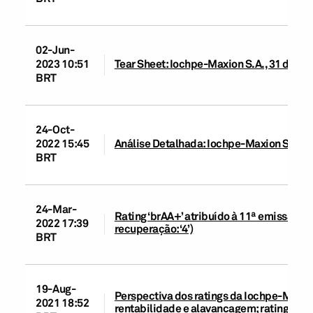
02-Jun-
2023 10:51
Tear Sheet: Iochpe-Maxion S.A., 31 de ma
BRT
24-Oct-
2022 15:45
Análise Detalhada: Iochpe-Maxion S.A., 1
BRT
24-Mar-
Rating ‘brAA+’ atribuído à 11ª emissão d
2022 17:39
recuperação: ‘4’)
BRT
19-Aug-
Perspectiva dos ratings da Iochpe-Maxion
2021 18:52
rentabilidade e alavancagem; ratings ‘BB-