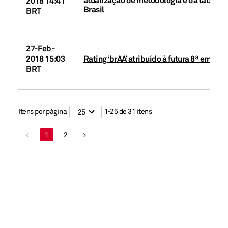
atualização de metodologia e da tabela 
2018 14:41
Brasil
BRT
27-Feb-
2018 15:03
Rating ‘brAA’ atribuído à futura 8ª emis
BRT
Itens por página
1
-
25
de
31
itens
25
<
1
2
>