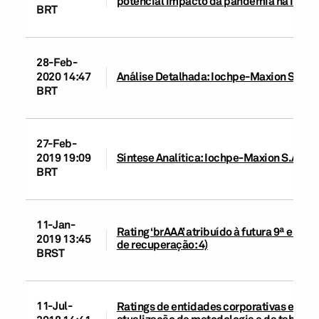
potencial impacto da pandemia na indús
BRT
28-Feb-
2020 14:47
Análise Detalhada: Iochpe-Maxion S.A.
BRT
27-Feb-
2019 19:09
Síntese Analítica: Iochpe-Maxion S.A.
BRT
11-Jan-
Rating ‘brAAA’ atribuído à futura 9ª emis
2019 13:45
de recuperação: 4)
BRST
11-Jul-
Ratings de entidades corporativas e de in