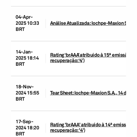
04-Apr-
2025 10:33
Análise Atualizada: Iochpe-Maxion S.A., 
BRT
14-Jan-
Rating ‘brAAA’ atribuído à 15ª emissão d
2025 18:14
recuperação: ‘4’)
BRT
18-Nov-
2024 15:55
Tear Sheet: Iochpe-Maxion S.A., 14 de n
BRT
17-Sep-
Rating 'brAAA' atribuído à 14ª emissão d
2024 18:20
recuperação: '4')
BRT