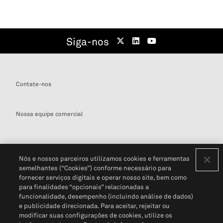
Siga-nos
Contate-nos
Nossa equipe comercial
Nós e nossos parceiros utilizamos cookies e ferramentas
semelhantes (“Cookies”) conforme necessário para
Definições de cookies
fornecer serviços digitais e operar nosso site, bem como
para finalidades “opcionais” relacionadas a
Disclaimers Legais
Termos de Uso
Aviso de Cookies
funcionalidade, desempenho (incluindo análise de dados)
Política de Privacidade
Portal de privacidade do cliente (em inglês)
e publicidade direcionada. Para aceitar, rejeitar ou
Não Venda Minhas Informações Pessoais
© 2026 S&P Global
modificar suas configurações de cookies, utilize os