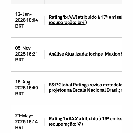
12-Jun-
Rating ‘brAAA’ atribuído à 17ª emissão d
2026 18:04
recuperação: ‘br4’)
BRT
05-Nov-
2025 16:21
Análise Atualizada: Iochpe-Maxion S.A.
BRT
18-Aug-
S&P Global Ratings revisa metodologias d
2025 15:59
projetos na Escala Nacional Brasil; rati
BRT
21-May-
Rating 'brAAA' atribuído à 16ª emissão d
2025 18:14
recuperação: '4')
BRT