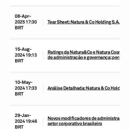
08-Apr-
2025 17:30
Tear Sheet: Natura & Co Holding S.A., 4 de
BRT
15-Aug-
Ratings da Natura&Co e Natura Cosmético
2024 19:13
de administração e governança; perspect
BRT
10-May-
2024 17:33
Análise Detalhada: Natura & Co Holding S
BRT
29-Jan-
Novos modificadores de administração e 
2024 19:46
setor corporativo brasileiro
BRT