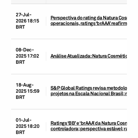
27-Jul-
Perspectiva do rating da Natura Cosméti
2026 18:15
operacionais, ratings ‘brAAA’ reafirmados
BRT
08-Dec-
2025 17:02
Análise Atualizada: Natura Cosméticos S.
BRT
18-Aug-
S&P Global Ratings revisa metodologias d
2025 15:59
projetos na Escala Nacional Brasil; rati
BRT
01-Jul-
Ratings ‘BB’ e ‘brAAA’ da Natura Cosméti
2025 18:20
controladora; perspectiva estável; rating
BRT