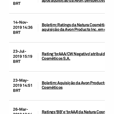
após aquisição da Avon; perspectiva está
BRT
14-Nov-
Boletim: Ratings da Natura Cosméticos 
2019 14:36
aquisição da Avon Products Inc. em curso
BRT
23-Jul-
Rating ‘brAAA/CW Negativo’ atribuído à 
2019 15:19
Cosméticos S.A.
BRT
23-May-
Boletim: Aquisição da Avon Products pes
2019 14:51
Cosméticos
BRT
26-Mar-
Ratings ‘BB’ e ‘brAAA’ da Natura Cosméti