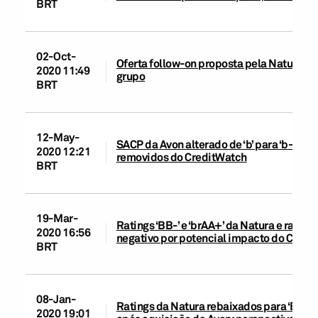
BRT
02-Oct-
Oferta follow-on proposta pela Natura&Co
2020 11:49
grupo
BRT
12-May-
SACP da Avon alterado de ‘b’ para ‘b-’ e da
2020 12:21
removidos do CreditWatch
BRT
19-Mar-
Ratings ‘BB-’ e ‘brAA+’ da Natura e ratin
2020 16:56
negativo por potencial impacto do COVID
BRT
08-Jan-
Ratings da Natura rebaixados para ‘BB-’
2020 19:01