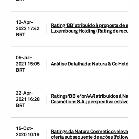
12-Apr-
Rating ‘BB’ atribuído à proposta de emis
2022 17:42
Luxembourg Holding (Rating de recuperaçã
BRT
05-Jul-
2021 15:05
Análise Detalhada: Natura & Co Holding S
BRT
22-Apr-
Ratings ‘BB’ e ‘brAAA’ atribuídos à Natura
2021 16:28
Cosméticos S.A.; perspectiva estável, 21 
BRT
15-Oct-
Ratings da Natura Cosméticos elevados de 
2020 10:19
oferta subsequente de ações (follow-on) 