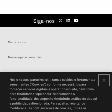
Siga-nos
Contate-nos
Nossa equipe comercial
Nós e nossos parceiros utilizamos cookies e ferramentas
semelhantes (“Cookies”) conforme necessário para
Definições de cookies
fornecer serviços digitais e operar nosso site, bem como
para finalidades “opcionais” relacionadas a
Disclaimers Legais
Termos de Uso
Aviso de Cookies
funcionalidade, desempenho (incluindo análise de dados)
Política de Privacidade
Portal de privacidade do cliente (em inglês)
e publicidade direcionada. Para aceitar, rejeitar ou
Não Venda Minhas Informações Pessoais
© 2026 S&P Global
modificar suas configurações de cookies, utilize os