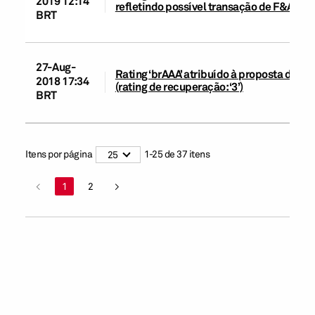
2019 12:14
refletindo possível transação de F&A co
BRT
27-Aug-
Rating ‘brAAA’ atribuído à proposta de e
2018 17:34
(rating de recuperação: ‘3’)
BRT
Itens por página
1
-
25
de
37
itens
25
<
1
2
>