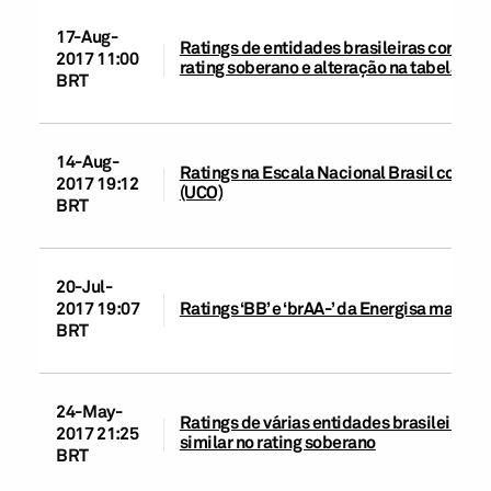
17-Aug-
Ratings de entidades brasileiras corporat
2017 11:00
rating soberano e alteração na tabela d
BRT
14-Aug-
Ratings na Escala Nacional Brasil coloca
2017 19:12
(UCO)
BRT
20-Jul-
2017 19:07
Ratings ‘BB’ e ‘brAA-’ da Energisa manti
BRT
24-May-
Ratings de várias entidades brasileiras
2017 21:25
similar no rating soberano
BRT