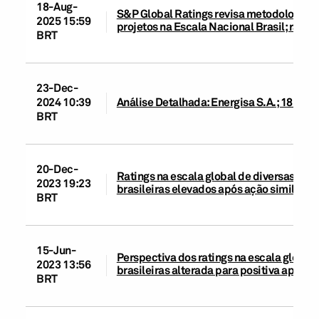
18-Aug-
S&P Global Ratings revisa metodologias d
2025 15:59
projetos na Escala Nacional Brasil; rati
BRT
23-Dec-
2024 10:39
Análise Detalhada: Energisa S.A.; 18 de
BRT
20-Dec-
Ratings na escala global de diversas enti
2023 19:23
brasileiras elevados após ação similar no
BRT
15-Jun-
Perspectiva dos ratings na escala global 
2023 13:56
brasileiras alterada para positiva após a
BRT