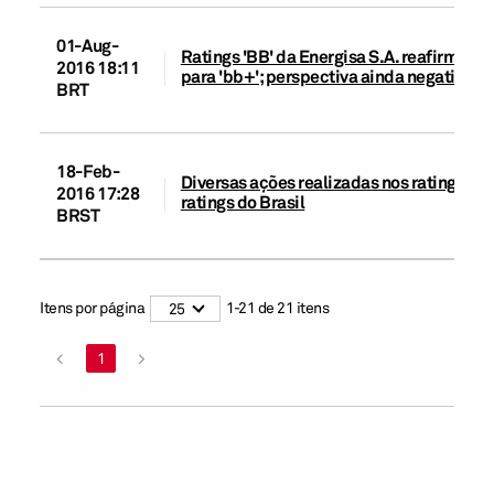
01-Aug-
Ratings 'BB' da Energisa S.A. reafirmados 
2016 18:11
para 'bb+'; perspectiva ainda negativa
BRT
18-Feb-
Diversas ações realizadas nos ratings de
2016 17:28
ratings do Brasil
BRST
Itens por página
1
-
21
de
21
itens
25
<
1
>