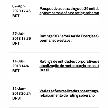
07-Apr-
Perspectiva dos ratings de 29 entidades c
2020 17:46
após mesma ação no rating soberano
BRT
27-Jul-
Ratings ‘BB-’ e ‘brAAA’ da Energisa S.A. e
2018 18:39
permanece estável
BRT
11-Jul-
Ratings de entidades corporativas e de in
atualização de metodologia e da tabela 
2018 14:41
Brasil
BRT
12-Jan-
Várias ações realizadas nos ratings das e
2018 20:24
rebaixamento do rating soberano
BRST