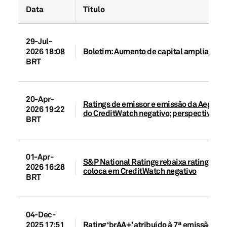
Data
Título
29-Jul-
2026 18:08
Boletim: Aumento de capital ampliará a 
BRT
20-Apr-
Ratings de emissor e emissão da Aegea e
2026 19:22
do CreditWatch negativo; perspectiva ne
BRT
01-Apr-
S&P National Ratings rebaixa ratings de 
2026 16:28
coloca em CreditWatch negativo
BRT
04-Dec-
2025 17:51
Rating ‘brAA+’ atribuído à 7ª emissão de