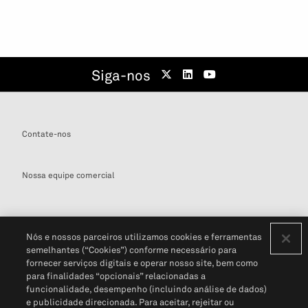
Siga-nos
Contate-nos
Nossa equipe comercial
Nós e nossos parceiros utilizamos cookies e ferramentas
semelhantes (“Cookies”) conforme necessário para
Definições de cookies
fornecer serviços digitais e operar nosso site, bem como
para finalidades “opcionais” relacionadas a
Disclaimers Legais
Termos de Uso
Aviso de Cookies
funcionalidade, desempenho (incluindo análise de dados)
Política de Privacidade
Portal de privacidade do cliente (em inglês)
e publicidade direcionada. Para aceitar, rejeitar ou
Não Venda Minhas Informações Pessoais
© 2026 S&P Global