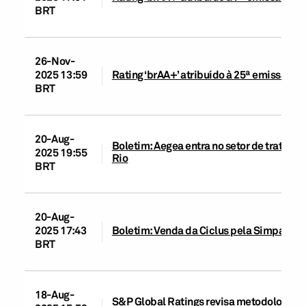
BRT
26-Nov-
2025 13:59
Rating ‘brAA+’ atribuído à 25ª emissão 
BRT
20-Aug-
Boletim: Aegea entra no setor de tratame
2025 19:55
Rio
BRT
20-Aug-
2025 17:43
Boletim: Venda da Ciclus pela Simpar su
BRT
18-Aug-
S&P Global Ratings revisa metodologias d