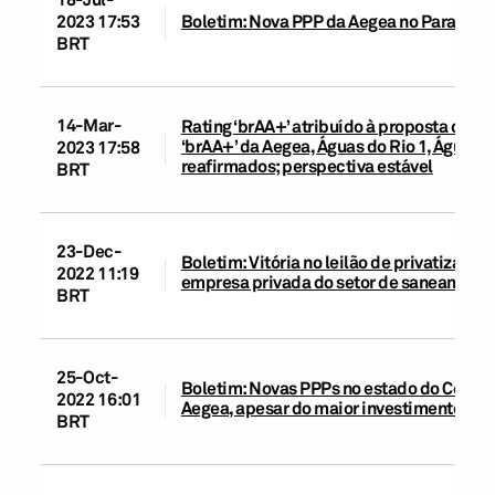
2023 17:53
Boletim: Nova PPP da Aegea no Paraná t
BRT
14-Mar-
Rating ‘brAA+’ atribuído à proposta de 1
‘brAA+’ da Aegea, Águas do Rio 1, Águas 
2023 17:58
reafirmados; perspectiva estável
BRT
23-Dec-
Boletim: Vitória no leilão de privatiza
2022 11:19
empresa privada do setor de saneamento
BRT
25-Oct-
Boletim: Novas PPPs no estado do Ceará
2022 16:01
Aegea, apesar do maior investimento
BRT