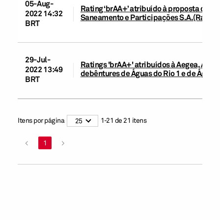
05-Aug-
Rating ‘brAA+’ atribuído à proposta de 
2022 14:32
Saneamento e Participações S.A.(Rating 
BRT
29-Jul-
Ratings 'brAA+' atribuídos à Aegea, Águas
2022 13:49
debêntures de Águas do Rio 1 e de Águas 
BRT
Itens por página
1
-
21
de
21
itens
25
<
1
>