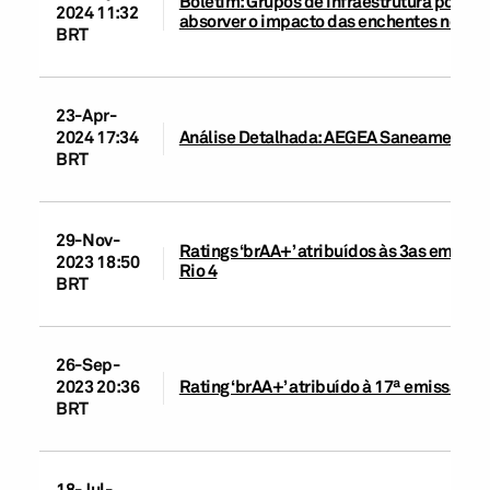
Boletim: Grupos de infraestrutura possue
2024 11:32
absorver o impacto das enchentes no Rio
BRT
23-Apr-
2024 17:34
Análise Detalhada: AEGEA Saneamento e 
BRT
29-Nov-
Ratings ‘brAA+’ atribuídos às 3as emissõ
2023 18:50
Rio 4
BRT
26-Sep-
2023 20:36
Rating ‘brAA+’ atribuído à 17ª emissão 
BRT
18-Jul-