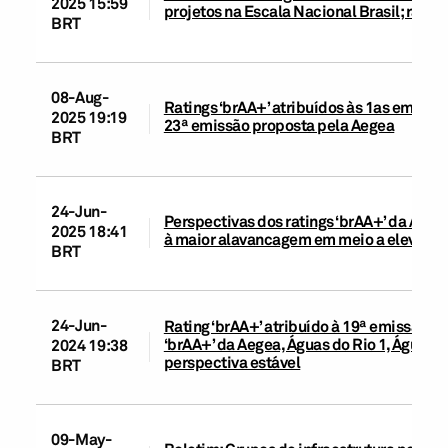
2025 15:59
projetos na Escala Nacional Brasil; rati
BRT
08-Aug-
Ratings ‘brAA+’ atribuídos às 1as emissõe
2025 19:19
23ª emissão proposta pela Aegea
BRT
24-Jun-
Perspectivas dos ratings ‘brAA+’ da Aege
2025 18:41
à maior alavancagem em meio a elevadas 
BRT
24-Jun-
Rating ‘brAA+’ atribuído à 19ª emissão d
‘brAA+’ da Aegea, Águas do Rio 1, Águas 
2024 19:38
perspectiva estável
BRT
09-May-