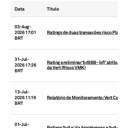
Data
Título
03-Aug-
2026 17:01
Ratings de duas transações risco Plaenge r
BRT
31-Jul-
Rating preliminar ‘brBBB- (sf)’ atribuído
2026 17:26
da Vert (Risco VMK)
BRT
13-Jul-
2026 11:19
Relatório de Monitoramento: Vert Compa
BRT
01-Jul-
Ratings ‘brA+’ da Agroterenas e ‘brA+ (sf