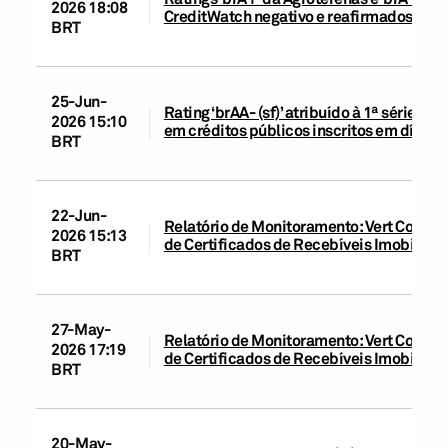
2026 18:08
CreditWatch negativo e reafirmados; per
BRT
25-Jun-
Rating ‘brAA- (sf)’ atribuído à 1ª série d
2026 15:10
em créditos públicos inscritos em dívida
BRT
22-Jun-
Relatório de Monitoramento: Vert Compan
2026 15:13
de Certificados de Recebíveis Imobiliário
BRT
27-May-
Relatório de Monitoramento: Vert Compan
2026 17:19
de Certificados de Recebíveis Imobiliário
BRT
20-May-