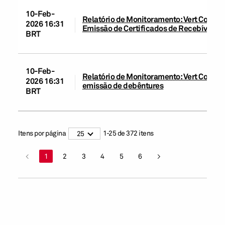
10-Feb-
Relatório de Monitoramento: Vert Compan
2026 16:31
Emissão de Certificados de Recebíveis d
BRT
10-Feb-
Relatório de Monitoramento: Vert Compan
2026 16:31
emissão de debêntures
BRT
Itens por página
1
-
25
de
372
itens
25
<
1
2
3
4
5
6
>