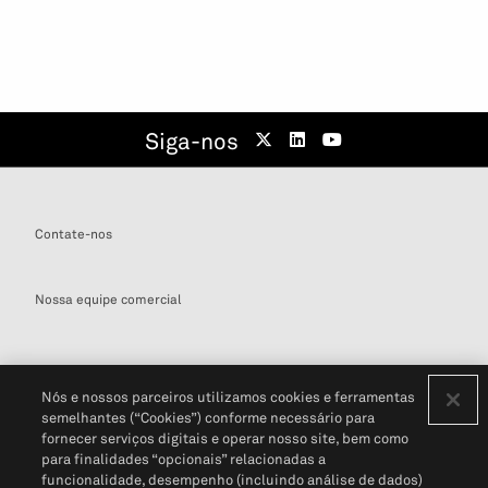
Siga-nos
Contate-nos
Nossa equipe comercial
Nós e nossos parceiros utilizamos cookies e ferramentas
semelhantes (“Cookies”) conforme necessário para
Definições de cookies
fornecer serviços digitais e operar nosso site, bem como
para finalidades “opcionais” relacionadas a
Disclaimers Legais
Termos de Uso
Aviso de Cookies
funcionalidade, desempenho (incluindo análise de dados)