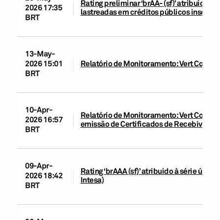
Rating preliminar ‘brAA- (sf)’ atribuído à
2026 17:35
lastreadas em créditos públicos inscrito
BRT
13-May-
2026 15:01
Relatório de Monitoramento: Vert Compa
BRT
10-Apr-
Relatório de Monitoramento: Vert Companh
2026 16:57
emissão de Certificados de Recebíveis Im
BRT
09-Apr-
Rating ‘brAAA (sf)’ atribuído à série únic
2026 18:42
Intesa)
BRT