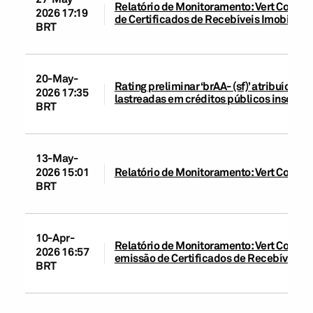
Relatório de Monitoramento: Vert Compan
2026 17:19
de Certificados de Recebíveis Imobiliário
BRT
20-May-
Rating preliminar ‘brAA- (sf)’ atribuído à
2026 17:35
lastreadas em créditos públicos inscrito
BRT
13-May-
2026 15:01
Relatório de Monitoramento: Vert Compa
BRT
10-Apr-
Relatório de Monitoramento: Vert Companh
2026 16:57
emissão de Certificados de Recebíveis Im
BRT