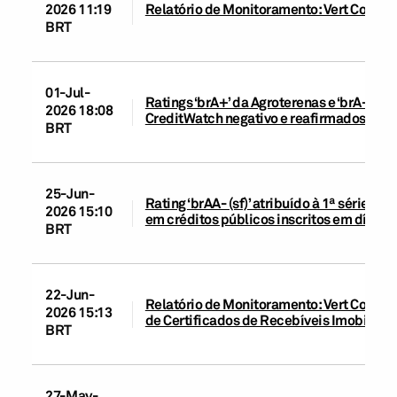
2026 11:19
Relatório de Monitoramento: Vert Compa
BRT
01-Jul-
Ratings ‘brA+’ da Agroterenas e ‘brA+ (sf
2026 18:08
CreditWatch negativo e reafirmados; per
BRT
25-Jun-
Rating ‘brAA- (sf)’ atribuído à 1ª série d
2026 15:10
em créditos públicos inscritos em dívida
BRT
22-Jun-
Relatório de Monitoramento: Vert Compan
2026 15:13
de Certificados de Recebíveis Imobiliário
BRT
27-May-