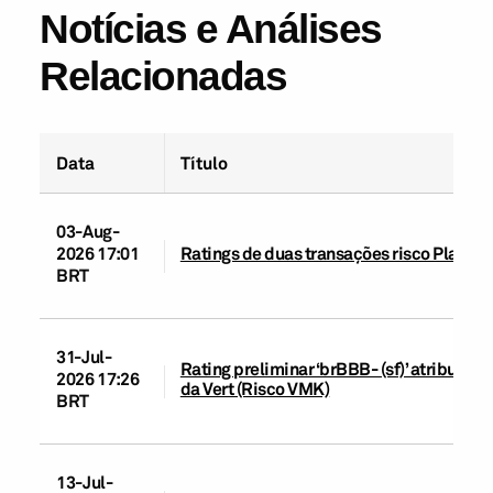
Notícias e Análises
Relacionadas
Data
Título
03-Aug-
2026 17:01
Ratings de duas transações risco Plaenge r
BRT
31-Jul-
Rating preliminar ‘brBBB- (sf)’ atribuído
2026 17:26
da Vert (Risco VMK)
BRT
13-Jul-